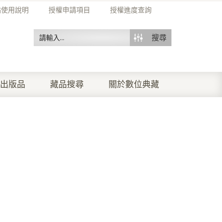
站使用說明
授權申請項目
授權進度查詢
搜尋
出版品
藏品搜尋
關於數位典藏