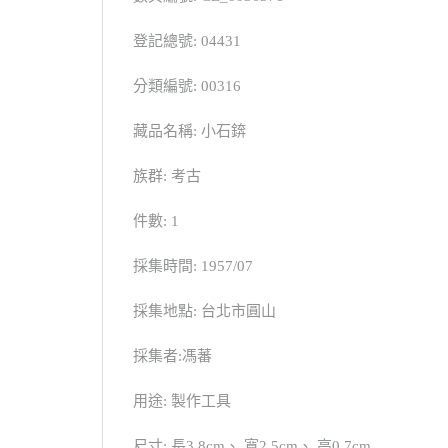
登記總號: 04431
分類編號: 00316
藏品名稱: 小石錛
族群: 考古
件數: 1
採集時間: 1957/07
採集地點: 台北市圓山
採集者:馮蕃
用途: 製作工具
尺寸: 長3.8cm、 寬2.5cm、 高0.7cm