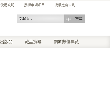
站使用說明
授權申請項目
授權進度查詢
搜尋
出版品
藏品搜尋
關於數位典藏