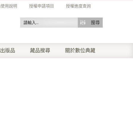
站使用說明
授權申請項目
授權進度查詢
搜尋
出版品
藏品搜尋
關於數位典藏