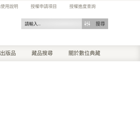
站使用說明
授權申請項目
授權進度查詢
搜尋
出版品
藏品搜尋
關於數位典藏