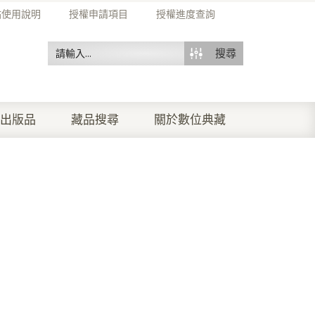
站使用說明
授權申請項目
授權進度查詢
搜尋
出版品
藏品搜尋
關於數位典藏