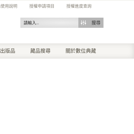
站使用說明
授權申請項目
授權進度查詢
搜尋
出版品
藏品搜尋
關於數位典藏