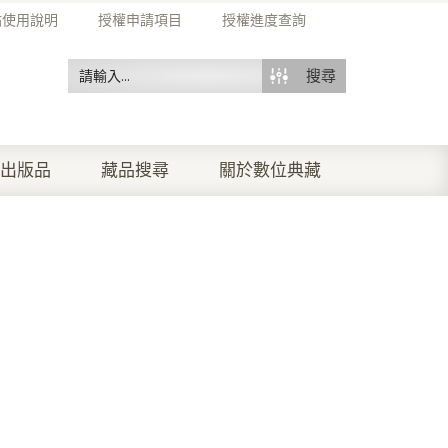
站使用說明
授權申請項目
授權進度查詢
搜尋
出版品
藏品搜尋
關於數位典藏