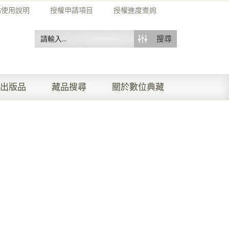
站使用說明
授權申請項目
授權進度查詢
搜尋
出版品
藏品搜尋
關於數位典藏