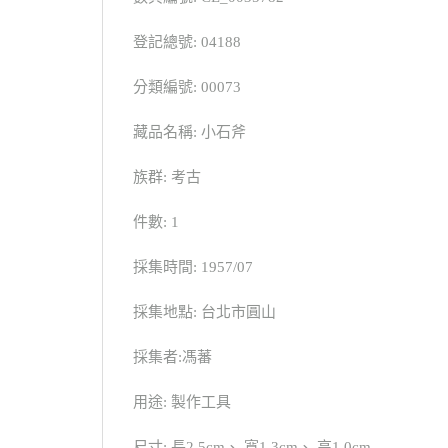
登記總號: 04188
分類編號: 00073
藏品名稱: 小石斧
族群: 考古
件數: 1
採集時間: 1957/07
採集地點: 台北市圓山
採集者:馮蕃
用途: 製作工具
尺寸: 長2.5cm、 寬1.3cm、 高1.0cm