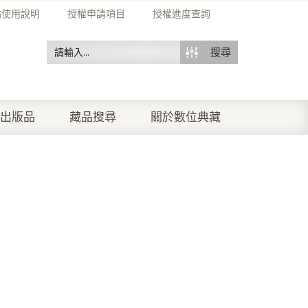
站使用說明
授權申請項目
授權進度查詢
搜尋
出版品
藏品搜尋
關於數位典藏