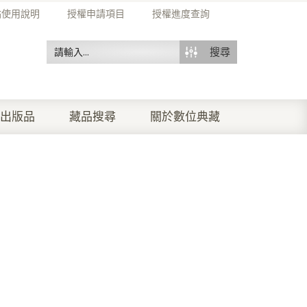
站使用說明
授權申請項目
授權進度查詢
搜尋
出版品
藏品搜尋
關於數位典藏