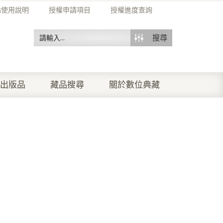
站使用說明
授權申請項目
授權進度查詢
搜尋
出版品
藏品搜尋
關於數位典藏