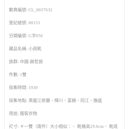
數典編號: CL_0037632
登記總號: 00153
分類編號: G字056
藏品名稱: 小孩靴
族群: 中國-赫哲族
件數: 1雙
採集時間: 1930
採集地點: 黑龍江依蘭、樺川、富錦、同江、撫遠
用途: 服裝衣物
尺寸: ＊一雙（兩件）大小相似：、 靴桶高29.0cm、 靴底