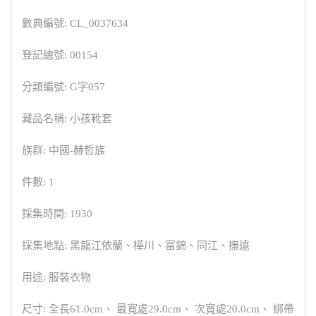
數典編號: CL_0037634
登記總號: 00154
分類編號: G字057
藏品名稱: 小孩靴套
族群: 中國-赫哲族
件數: 1
採集時間: 1930
採集地點: 黑龍江依蘭、樺川、富錦、同江、撫遠
用途: 服裝衣物
尺寸: 全長61.0cm、 最寬處29.0cm、 次寬處20.0cm、 綁帶