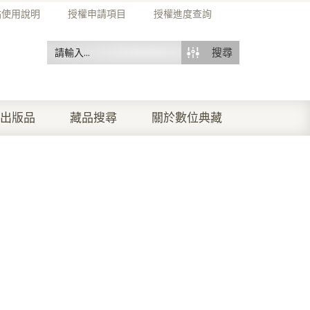
站使用說明
授權申請項目
授權進度查詢
搜尋
出版品
藏品搜尋
關於數位典藏