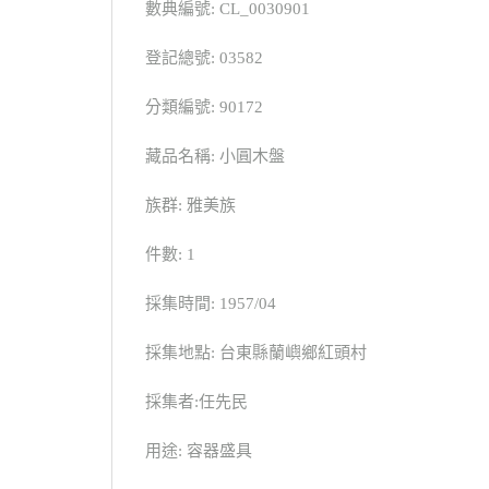
數典編號: CL_0030901
登記總號: 03582
分類編號: 90172
藏品名稱: 小圓木盤
族群: 雅美族
件數: 1
採集時間: 1957/04
採集地點: 台東縣蘭嶼鄉紅頭村
採集者:任先民
用途: 容器盛具