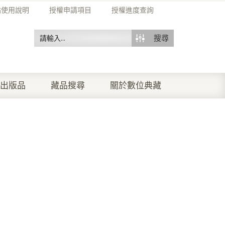
站使用說明
授權申請項目
授權進度查詢
搜尋
出版品
藏品搜尋
關於數位典藏