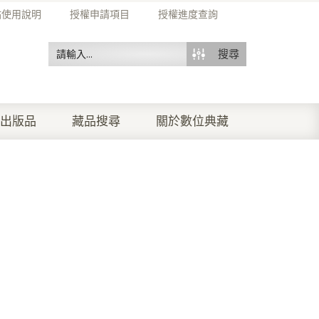
站使用說明
授權申請項目
授權進度查詢
搜尋
出版品
藏品搜尋
關於數位典藏