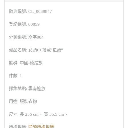
數典編號: CL_0038847
登記總號: 00859
分類編號: 崩字004
藏品名稱: 女頭巾 簿載"包頭"
族群: 中國-德昂族
件數: 1
採集地點: 雲南遮放
用途: 服裝衣物
尺寸: 長 256 cm、 寬 35.5 cm、
授權規範:
閱讀授權規範