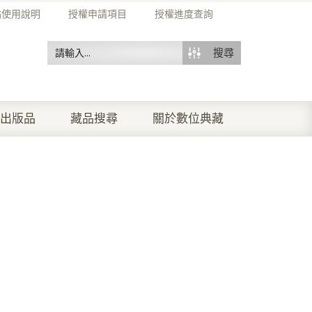
站使用說明
授權申請項目
授權進度查詢
搜尋
出版品
藏品搜尋
關於數位典藏