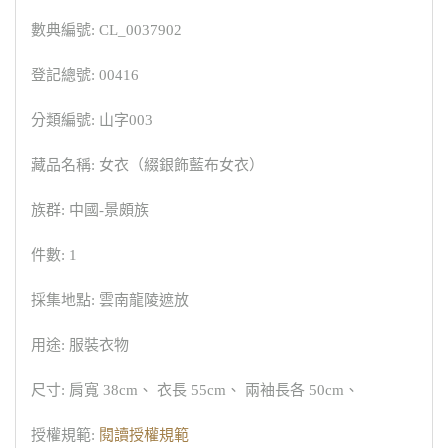
數典編號: CL_0037902
登記總號: 00416
分類編號: 山字003
藏品名稱: 女衣（綴銀飾藍布女衣）
族群: 中國-景頗族
件數: 1
採集地點: 雲南龍陵遮放
用途: 服裝衣物
尺寸: 肩寬 38cm、 衣長 55cm、 兩袖長各 50cm、
授權規範:
閱讀授權規範