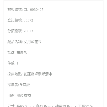
數典編號: CL_0030407
登記總號: 05372
分類編號: 70073
藏品名稱: 女用藍花衣
族群: 布農族
件數: 1
採集地點: 花蓮縣卓溪鄉清水
採集者:丘其謙
用途: 服裝衣物
尺寸: 長65.0cm、 寬47.0cm、 袖長39.0cm、 下襬57.5cm