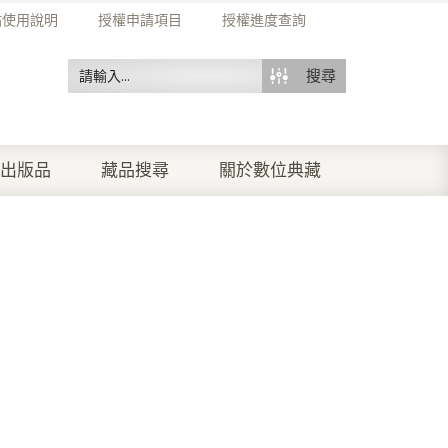
站使用說明
授權申請項目
授權進度查詢
搜尋
出版品
藏品搜尋
關於數位典藏