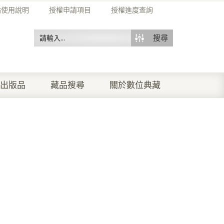
站使用說明
授權申請項目
授權進度查詢
搜尋
出版品
藏品搜尋
關於數位典藏