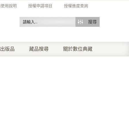
站使用說明
授權申請項目
授權進度查詢
搜尋
出版品
藏品搜尋
關於數位典藏