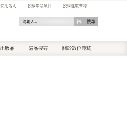
站使用說明
授權申請項目
授權進度查詢
搜尋
出版品
藏品搜尋
關於數位典藏