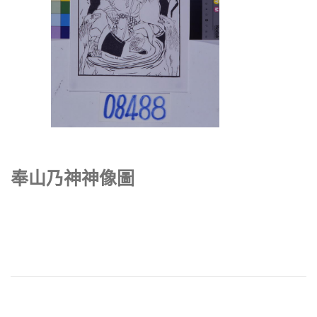
奉山乃神神像圖