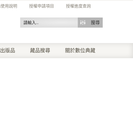
站使用說明
授權申請項目
授權進度查詢
搜尋
出版品
藏品搜尋
關於數位典藏