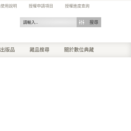
站使用說明
授權申請項目
授權進度查詢
搜尋
出版品
藏品搜尋
關於數位典藏