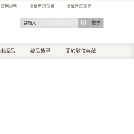
站使用說明
授權申請項目
授權進度查詢
搜尋
出版品
藏品搜尋
關於數位典藏