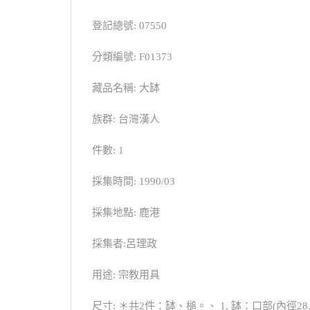
登記總號: 07550
分類編號: F01373
藏品名稱: 大缽
族群: 台灣漢人
件數: 1
採集時間: 1990/03
採集地點: 鹿港
採集者:呂理政
用途: 宗教用具
尺寸: ＊共2件：缽、槌。、 1. 缽：口部(內徑28.6c