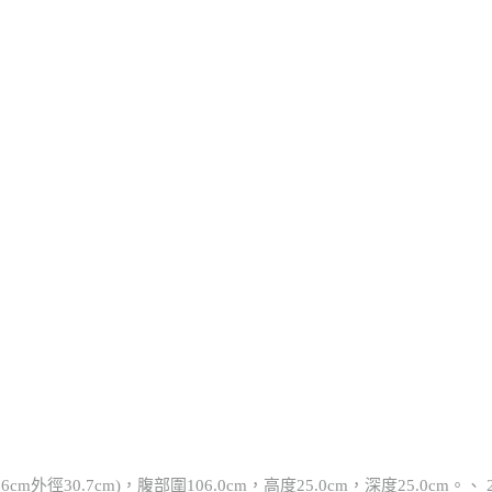
m外徑30.7cm)，腹部圍106.0cm，高度25.0cm，深度25.0cm。、 2