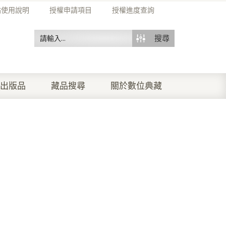
站使用說明
授權申請項目
授權進度查詢
搜尋
出版品
藏品搜尋
關於數位典藏