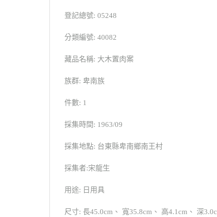
登記總號: 05248
分類編號: 40082
藏品名稱: 大木置肉案
族群: 卑南族
件數: 1
採集時間: 1963/09
採集地點: 台東縣卑南鄉南王村
採集者:宋龍生
用途: 日用具
尺寸: 長45.0cm、 寬35.8cm、 高4.1cm、 深3.0