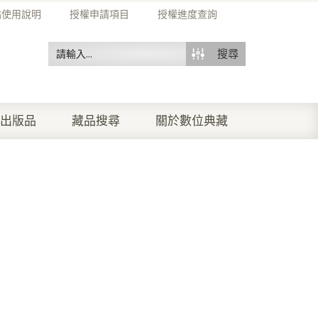
站使用說明
授權申請項目
授權進度查詢
搜尋
出版品
藏品搜尋
關於數位典藏