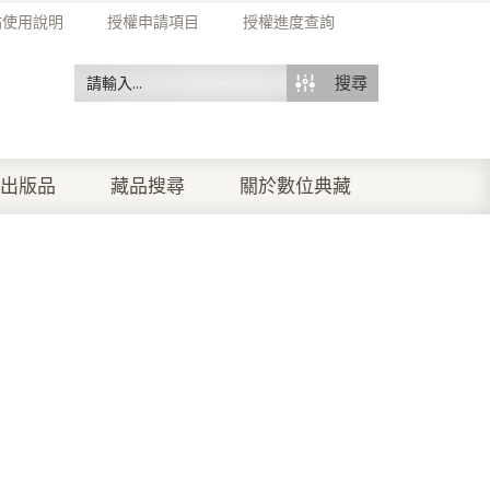
站使用說明
授權申請項目
授權進度查詢
搜尋
出版品
藏品搜尋
關於數位典藏