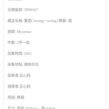
分類編號: TP00367
藏品名稱: 塞恩( hsaing－waing) 樂器--鈸
族群: Myanmar
件數: 2件一組
採集時間: 2001
採集地點: 緬甸仰光
採集者:呂心純
捐贈者:呂心純
用途: 樂器
尺寸: 直徑:29.0cm、 高:4.0cm