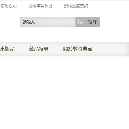
站使用說明
授權申請項目
授權進度查詢
搜尋
出版品
藏品搜尋
關於數位典藏