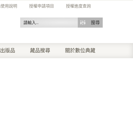
站使用說明
授權申請項目
授權進度查詢
搜尋
出版品
藏品搜尋
關於數位典藏