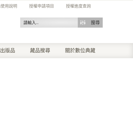
站使用說明
授權申請項目
授權進度查詢
搜尋
出版品
藏品搜尋
關於數位典藏