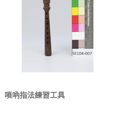
嗩吶指法練習工具