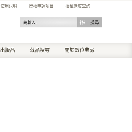
站使用說明
授權申請項目
授權進度查詢
搜尋
出版品
藏品搜尋
關於數位典藏