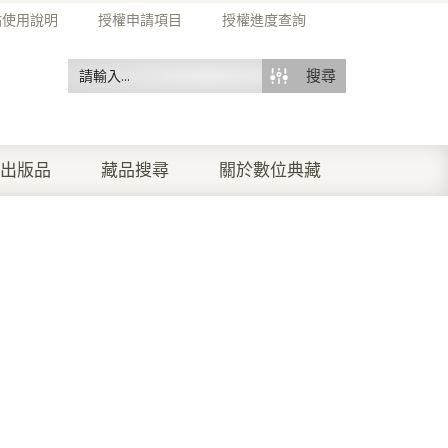
站使用說明
授權申請項目
授權進度查詢
搜尋
出版品
藏品搜尋
關於數位典藏