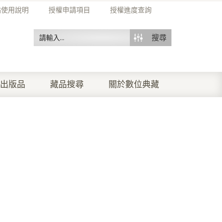
站使用說明
授權申請項目
授權進度查詢
搜尋
出版品
藏品搜尋
關於數位典藏