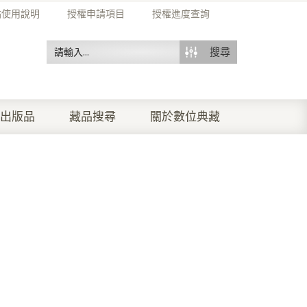
站使用說明
授權申請項目
授權進度查詢
搜尋
出版品
藏品搜尋
關於數位典藏