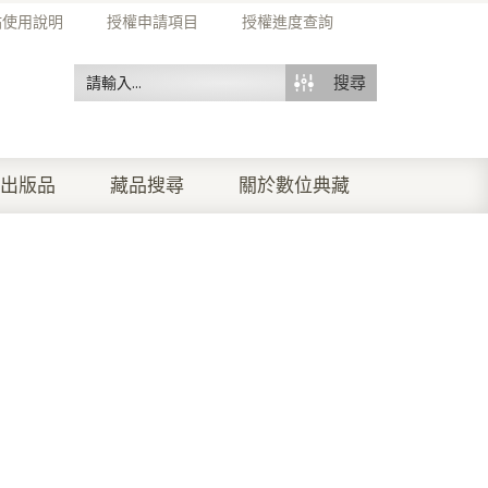
站使用說明
授權申請項目
授權進度查詢
搜尋
出版品
藏品搜尋
關於數位典藏