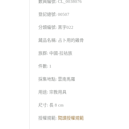
數典編號: CL_0038076
登記總號: 00507
分類編號: 黑字022
藏品名稱: 占卜用的雞骨
族群: 中國-拉祜族
件數: 1
採集地點: 雲南馬羅
用途: 宗教用具
尺寸: 長 8 cm
授權規範:
閱讀授權規範