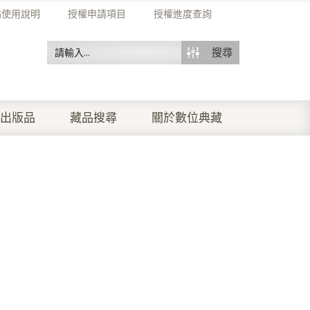
站使用說明
授權申請項目
授權進度查詢
搜尋
出版品
藏品搜尋
關於數位典藏