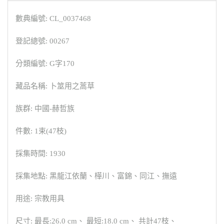
數典編號: CL_0037468
登記總號: 00267
分類編號: G字170
藏品名稱: 卜筮用之蒿草
族群: 中國-赫哲族
件數: 1束(47枝)
採集時間: 1930
採集地點: 黑龍江依蘭、樺川、富錦、同江、撫遠
用途: 宗教用具
尺寸: 最長:26.0 cm、 最短:18.0 cm、 共計47枝、