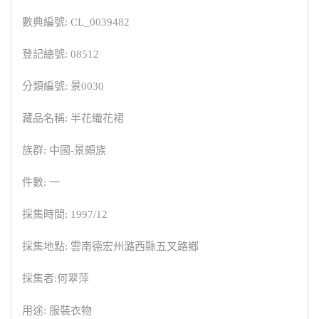
數典編號: CL_0039482
登記總號: 08512
分類編號: 景0030
藏品名稱: 半花織花裙
族群: 中國-景頗族
件數: 一
採集時間: 1997/12
採集地點: 雲南德宏州潞西縣五叉路鄉
採集者:何翠萍
用途: 服裝衣物