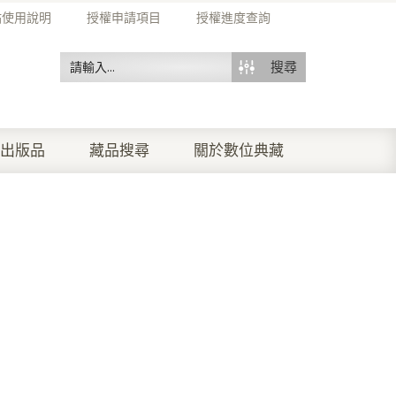
站使用說明
授權申請項目
授權進度查詢
搜尋
出版品
藏品搜尋
關於數位典藏