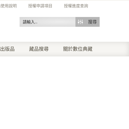
站使用說明
授權申請項目
授權進度查詢
搜尋
出版品
藏品搜尋
關於數位典藏