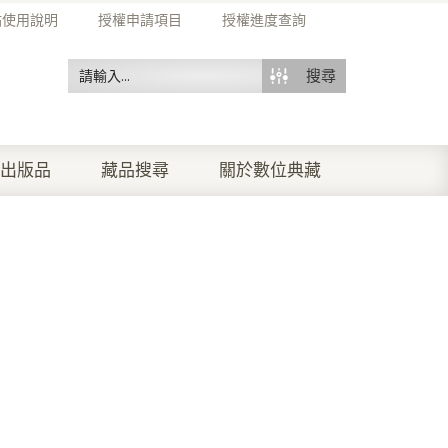
站使用說明
授權申請項目
授權進度查詢
搜尋
出版品
藏品搜尋
關於數位典藏