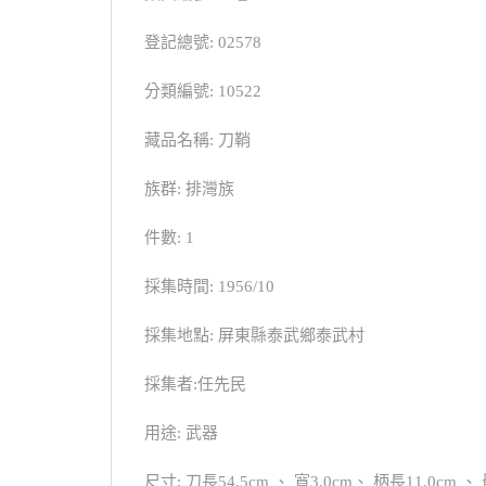
登記總號: 02578
分類編號: 10522
藏品名稱: 刀鞘
族群: 排灣族
件數: 1
採集時間: 1956/10
採集地點: 屏東縣泰武鄉泰武村
採集者:任先民
用途: 武器
尺寸: 刀長54.5cm 、 寬3.0cm、 柄長11.0cm 、