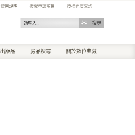
站使用說明
授權申請項目
授權進度查詢
搜尋
出版品
藏品搜尋
關於數位典藏