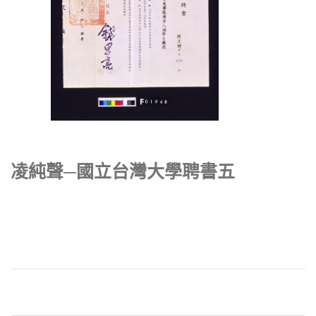
凌純聲─國立台灣大學聘書五