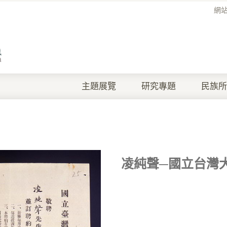
網
主題展覽
研究專題
民族所
凌純聲─國立台灣